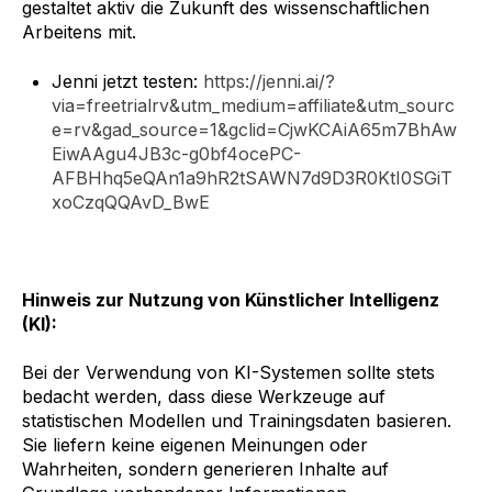
gestaltet aktiv die Zukunft des wissenschaftlichen
Arbeitens mit.
Jenni jetzt testen:
https://jenni.ai/?
via=freetrialrv&utm_medium=affiliate&utm_sourc
e=rv&gad_source=1&gclid=CjwKCAiA65m7BhAw
EiwAAgu4JB3c-g0bf4ocePC-
AFBHhq5eQAn1a9hR2tSAWN7d9D3R0KtI0SGiT
xoCzqQQAvD_BwE
Hinweis zur Nutzung von Künstlicher Intelligenz
(KI):
Bei der Verwendung von KI-Systemen sollte stets
bedacht werden, dass diese Werkzeuge auf
statistischen Modellen und Trainingsdaten basieren.
Sie liefern keine eigenen Meinungen oder
Wahrheiten, sondern generieren Inhalte auf